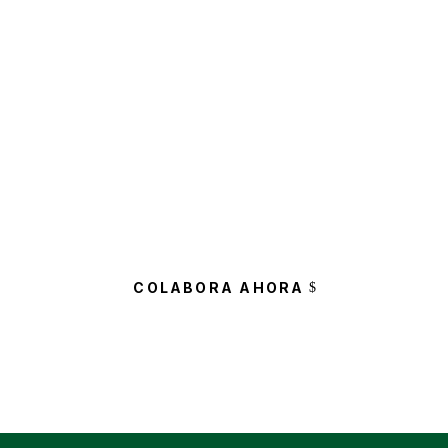
Tú Colaboración es Importante para
Ayudar a su Calidad de Vida
Uno de cada 300 cántabros padecerá ELA en
algún momento de su vida.
COLABORA AHORA