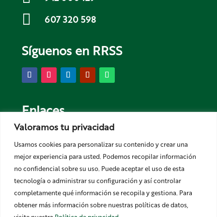

607 320 598
Síguenos en RRSS
Enlaces
Valoramos tu privacidad
La Asociación
Usamos cookies para personalizar su contenido y crear una
Contacto
mejor experiencia para usted. Podemos recopilar información
Noticias
no confidencial sobre su uso.
Puede aceptar el uso de esta
Colabora
tecnología o administrar su configuración y así controlar
Eventos
completamente qué información se recopila y gestiona. Para
obtener más información sobre nuestras políticas de datos,
Servicios
visite nuestra
Política de privacidad