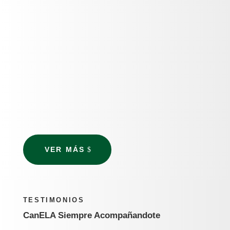
=
Tratamiento de la ELA
Actualmente, el principal objetivo del
tratamiento de la ELA es prolongar la
supervivencia y mejorar la calidad de vida
de los pacientes a través de medicamentos
y cuidados.
=
Recursos
Consulta nuestras guías y enlaces de
interés.
VER MÁS
TESTIMONIOS
CanELA Siempre Acompañandote