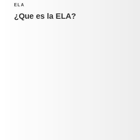
ELA
¿Que es la ELA?
=
Causas y Síntomas
La debilidad muscular es una de las
primeras señales distintivas de la ELA,
dándose en aproximadamente el 60% de
los pacientes.
=
Diagnóstico
No existe una prueba específica que te dé
el diagnostico, por lo que éste se va a basar
en los síntomas clínicos, la presencia en la
exploración física de signos de primera y
segunda neurona motora y el examen
electromiográfico.