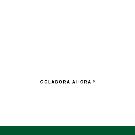
Tú Colaboración es Importante para
Ayudar a su Calidad de Vida
Uno de cada 300 cántabros padecerá ELA en
algún momento de su vida.
COLABORA AHORA