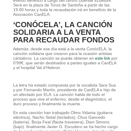
evento benéfico a cargo
del centro Duende Ecuestre
.
Será en la plaza de Toros de Santoña a partir de las
19.00 horas y toda la recaudación irá en beneficio de
la
Asociación CanELA
.
‘CONÓCELA’, LA CANCIÓN
SOLIDARIA A LA VENTA
PARA RECAUDAR FONDOS
Además, desde ese día está a la venta ConócELA, la
canción solidaria que crearon para la ocasión artistas
cántabros. La canción se puede obtener en
este link
por
0’99€, que serán destinados a partes iguales a CanELA
y el hospital Val d’Hebron.
La letra ha estado compuesta por la vocalista Sara Sua
y por Fernando Martín, presidente de CanELA e hijo de
un afectado por ELA. La canción habla de todo el
proceso que vive el enfermo, desde el diagnóstico, el
duro proceso y finalmente la muerte.
En esta canción han trabajado Olmo Vidania (guitarra
eléctrica), Nacho Sistal (teclados), Chus Gancedo
(batería), Borja Feal (flauta travesera), Dani Simons
(bajo). finalmente Javier G. Escudero se ha hecho cargo