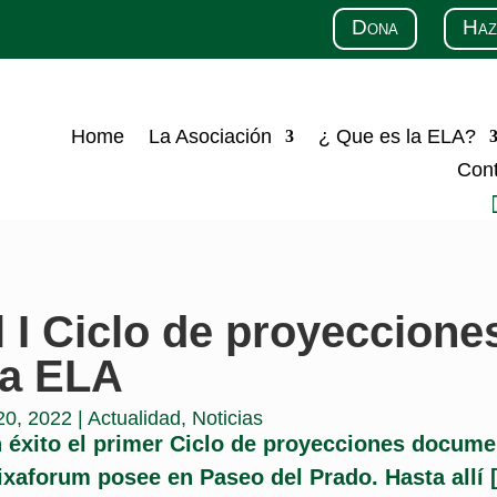
Dona
Haz
Home
La Asociación
¿ Que es la ELA?
Con
l I Ciclo de proyeccione
la ELA
20, 2022
|
Actualidad
,
Noticias
n éxito el primer Ciclo de proyecciones docume
ixaforum posee en Paseo del Prado. Hasta allí 