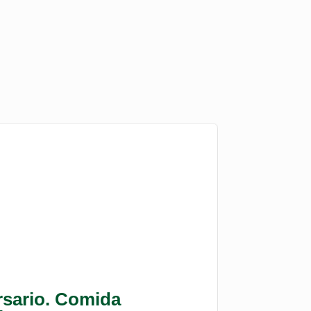
rsario. Comida
Profesio