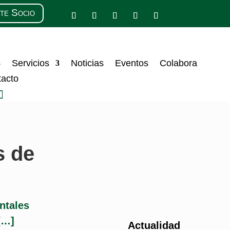
te Socio
Servicios
Noticias
Eventos
Colabora
tacto
s de
ntales
[…]
Actualidad