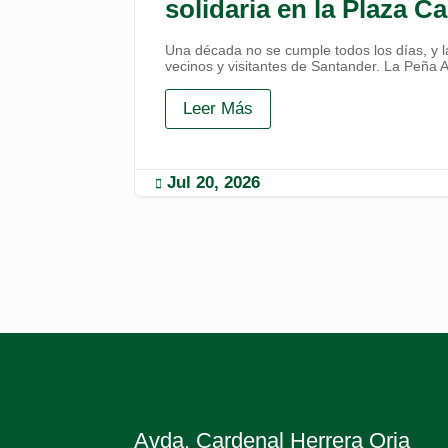
solidaria en la Plaza 
Una década no se cumple todos los días, y la
vecinos y visitantes de Santander. La Peña Al
Leer Más
Jul 20, 2026

Avda. Cardenal Herrera Oria