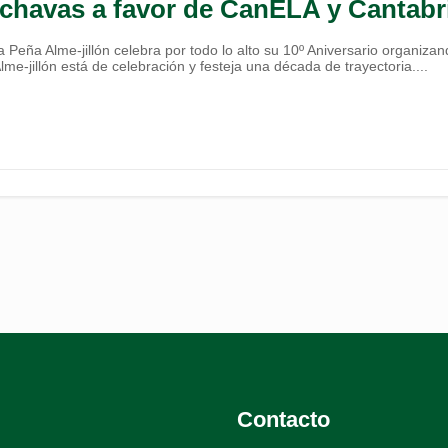
Cachavas a favor de CanELA y Cantab
 Peña Alme-jillón celebra por todo lo alto su 10º Aniversario organiza
me-jillón está de celebración y festeja una década de trayectoria....
Contacto