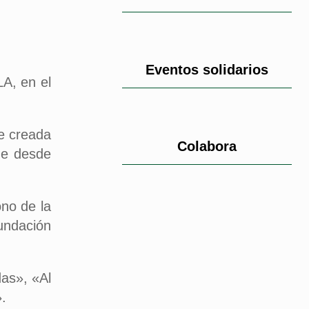
Eventos solidarios
LA, en el
te creada
Colabora
ue desde
ono de la
undación
das», «Al
.