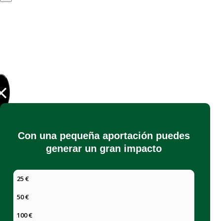
×
Con una pequeña aportación puedes
generar un gran impacto
25 €
50 €
100 €