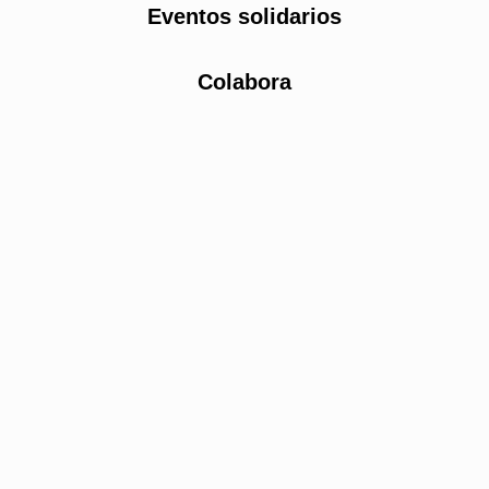
Eventos solidarios
Colabora
La Peña ALME-JILLÓN celebra por todo lo alto
su 10º aniversario. Comida solidaria en la Plaza
Cachavas a favor de CanELA y Cantabria
Acoge
Una década no se cumple todos los días, y la Peña
Alme-jillón celebra por todo lo alto su 10º
Aniversario organizando una comida solidaria para
todos los vecinos y visitantes de Santander. La Peña