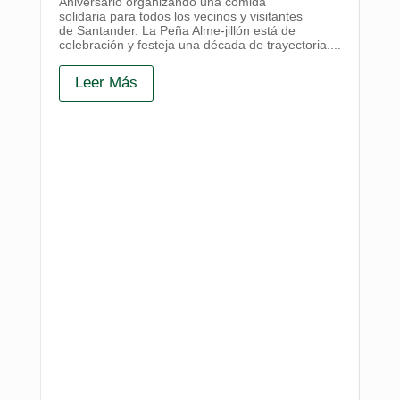
Aniversario organizando una comida
solidaria para todos los vecinos y visitantes
de Santander. La Peña Alme-jillón está de
celebración y festeja una década de trayectoria....
Leer Más
Pro
pa
as
La 
mer
alt
un 