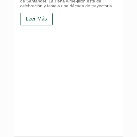
de Santander. La Peña Alme-jillón está de
celebración y festeja una década de trayectoria....
Leer Más
Pro
pa
as
La 
mer
alt
un 