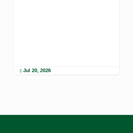
La 
mer
alt
un 
Jul 20, 2026
M

