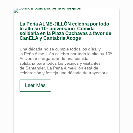
La Peña ALME-JILLÓN celebra por todo
lo alto su 10º aniversario. Comida
solidaria en la Plaza Cachavas a favor de
CanELA y Cantabria Acoge
Una década no se cumple todos los días, y
la Peña Alme-jillón celebra por todo lo alto su 10º
Aniversario organizando una comida
solidaria para todos los vecinos y visitantes
de Santander. La Peña Alme-jillón está de
celebración y festeja una década de trayectoria....
Leer Más
Pro
pa
as